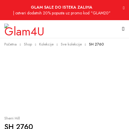
GLAM SALE DO ISTEKA ZALIHA
| ostvari dodatnih 20% popusta uz promo kod "GLAM20"
Početna
Shop
Kolekcije
Sve kolekcije
SH 2760
-77%
Sherri Hill
SH 2760