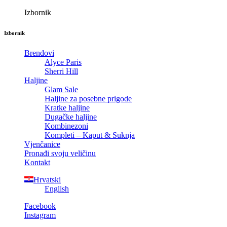
Izbornik
Izbornik
Brendovi
Alyce Paris
Sherri Hill
Haljine
Glam Sale
Haljine za posebne prigode
Kratke haljine
Dugačke haljine
Kombinezoni
Kompleti – Kaput & Suknja
Vjenčanice
Pronađi svoju veličinu
Kontakt
Hrvatski
English
Facebook
Instagram