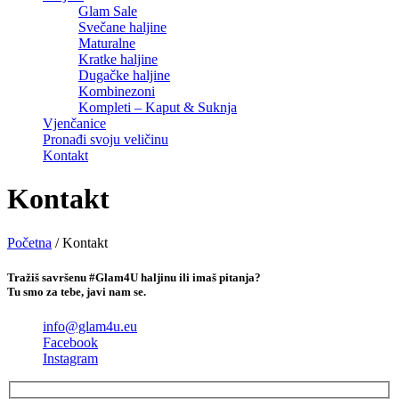
Glam Sale
Svečane haljine
Maturalne
Kratke haljine
Dugačke haljine
Kombinezoni
Kompleti – Kaput & Suknja
Vjenčanice
Pronađi svoju veličinu
Kontakt
Kontakt
Početna
/
Kontakt
Tražiš savršenu #Glam4U haljinu ili imaš pitanja?
Tu smo za tebe, javi nam se.
info@glam4u.eu
Facebook
Instagram