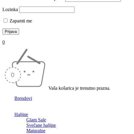
Lozinka
Zapamti me
0
Vaša košarica je trenutno prazna.
Brendovi
Haljine
Glam Sale
Svečane haljine
Maturalne