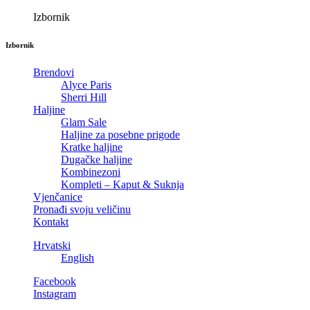
Izbornik
Izbornik
Brendovi
Alyce Paris
Sherri Hill
Haljine
Glam Sale
Haljine za posebne prigode
Kratke haljine
Dugačke haljine
Kombinezoni
Kompleti – Kaput & Suknja
Vjenčanice
Pronađi svoju veličinu
Kontakt
Hrvatski
English
Facebook
Instagram