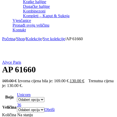
Kratke haljine
Dugačke haljine
Kombinezoni
Kompleti – Kaput & Suknja
Vjenčanice
Pronađi svoju veličinu
Kontakt
Početna
/
Shop
/
Kolekcije
/
Sve kolekcije
/
AP 61660
-23%
Alyce Paris
AP 61660
169.00
€
Izvorna cijena bila je: 169.00 €.
130.00
€
Trenutna cijena
je: 130.00 €.
Unicorn
Boja
36
Veličina
Obriši
Količina
Na stanju