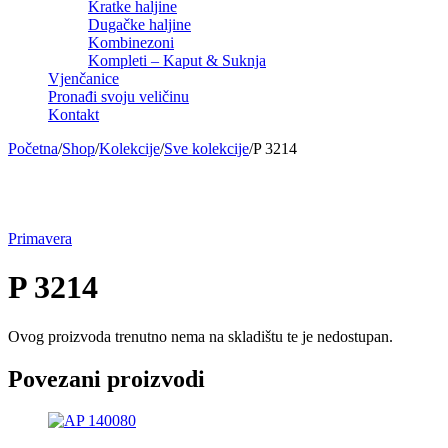
Kratke haljine
Dugačke haljine
Kombinezoni
Kompleti – Kaput & Suknja
Vjenčanice
Pronađi svoju veličinu
Kontakt
Početna
/
Shop
/
Kolekcije
/
Sve kolekcije
/
P 3214
Sold out
Primavera
P 3214
Ovog proizvoda trenutno nema na skladištu te je nedostupan.
Povezani proizvodi