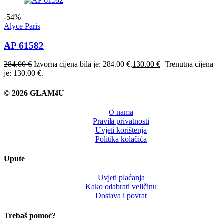
-54%
Alyce Paris
AP 61582
284.00
€
Izvorna cijena bila je: 284.00 €.
130.00
€
Trenutna cijena
je: 130.00 €.
© 2026 GLAM4U
O nama
Pravila privatnosti
Uvjeti korištenja
Politika kolačića
Upute
Uvjeti plaćanja
Kako odabrati veličinu
Dostava i povrat
Trebaš pomoć?