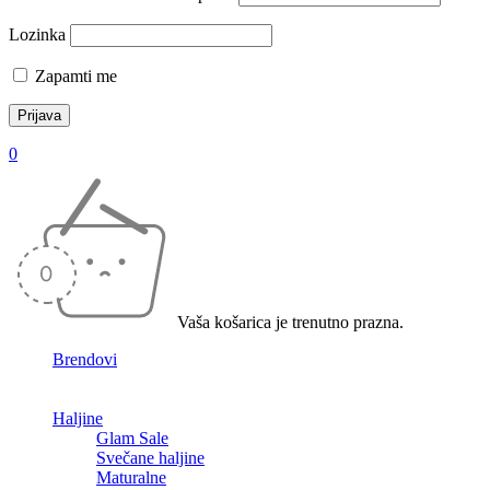
Lozinka
Zapamti me
0
Vaša košarica je trenutno prazna.
Brendovi
Haljine
Glam Sale
Svečane haljine
Maturalne