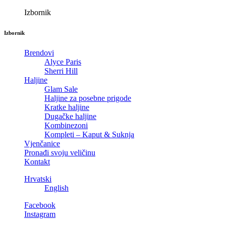
Izbornik
Izbornik
Brendovi
Alyce Paris
Sherri Hill
Haljine
Glam Sale
Haljine za posebne prigode
Kratke haljine
Dugačke haljine
Kombinezoni
Kompleti – Kaput & Suknja
Vjenčanice
Pronađi svoju veličinu
Kontakt
Hrvatski
English
Facebook
Instagram