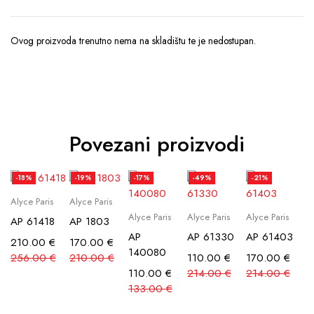
Ovog proizvoda trenutno nema na skladištu te je nedostupan.
Povezani proizvodi
-18%
-19%
-17%
-49%
-21%
Alyce Paris
Alyce Paris
Alyce Paris
Alyce Paris
Alyce Paris
AP 61418
AP 1803
AP
AP 61330
AP 61403
210.00
€
170.00
€
140080
256.00
€
210.00
€
110.00
€
170.00
€
110.00
€
214.00
€
214.00
€
133.00
€