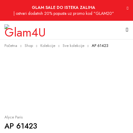
GLAM SALE DO ISTEKA ZALIHA
| ostvari dodatnih 20% popusta uz promo kod "GLAM20"
Početna
Shop
Kolekcije
Sve kolekcije
AP 61423
Sold out
Alyce Paris
AP 61423