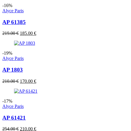
je:
190.00 €.
-16%
214.00 €.
Alyce Paris
AP 61385
Izvorna
Trenutna
219.00
€
185.00
€
cijena
cijena
bila
je:
je:
185.00 €.
-19%
219.00 €.
Alyce Paris
AP 1803
Izvorna
Trenutna
210.00
€
170.00
€
cijena
cijena
bila
je:
je:
170.00 €.
-17%
210.00 €.
Alyce Paris
AP 61421
Izvorna
Trenutna
254.00
€
210.00
€