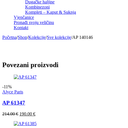
Dugačke haljine
Kombinezoni
Kompleti – Kaput & Suknja
Vjenčanice
Pronađi svoju veličinu
Kontakt
Početna
/
Shop
/
Kolekcije
/
Sve kolekcije
/
AP 140146
Sold out
Povezani proizvodi
-11%
Alyce Paris
AP 61347
Izvorna
Trenutna
214.00
€
190.00
€
cijena
cijena
bila
je: