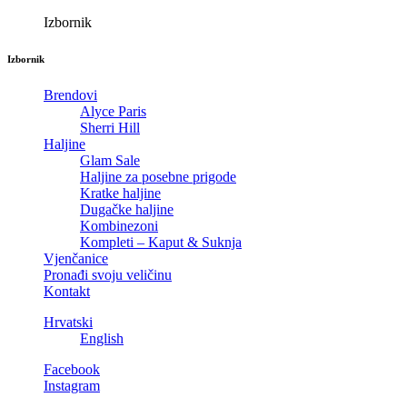
Izbornik
Izbornik
Brendovi
Alyce Paris
Sherri Hill
Haljine
Glam Sale
Haljine za posebne prigode
Kratke haljine
Dugačke haljine
Kombinezoni
Kompleti – Kaput & Suknja
Vjenčanice
Pronađi svoju veličinu
Kontakt
Hrvatski
English
Facebook
Instagram