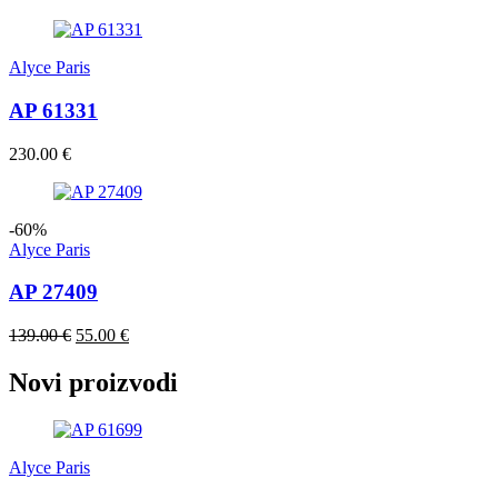
cijena
cijena
bila
je:
je:
210.00 €.
Alyce Paris
254.00 €.
AP 61331
230.00
€
-60%
Alyce Paris
AP 27409
Izvorna
Trenutna
139.00
€
55.00
€
cijena
cijena
bila
je:
Novi proizvodi
je:
55.00 €.
139.00 €.
Alyce Paris