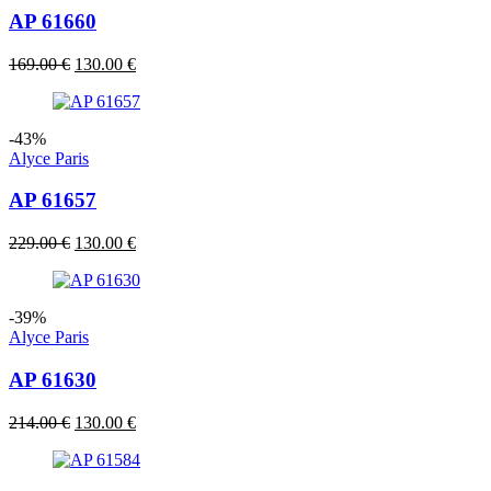
AP 61660
Izvorna
Trenutna
169.00
€
130.00
€
cijena
cijena
bila
je:
je:
130.00 €.
-43%
169.00 €.
Alyce Paris
AP 61657
Izvorna
Trenutna
229.00
€
130.00
€
cijena
cijena
bila
je:
je:
130.00 €.
-39%
229.00 €.
Alyce Paris
AP 61630
Izvorna
Trenutna
214.00
€
130.00
€
cijena
cijena
bila
je:
je:
130.00 €.