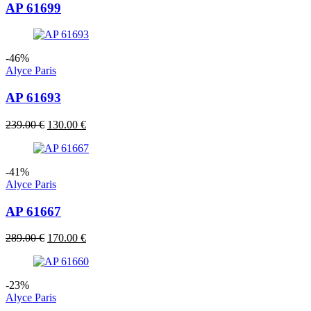
AP 61699
-46%
Alyce Paris
AP 61693
Izvorna
Trenutna
239.00
€
130.00
€
cijena
cijena
bila
je:
je:
130.00 €.
-41%
239.00 €.
Alyce Paris
AP 61667
Izvorna
Trenutna
289.00
€
170.00
€
cijena
cijena
bila
je:
je:
170.00 €.
-23%
289.00 €.
Alyce Paris